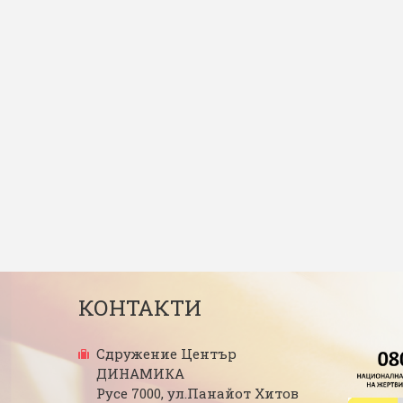
КОНТАКТИ
Сдружение Център
ДИНАМИКА
Русе 7000, ул.Панайот Хитов