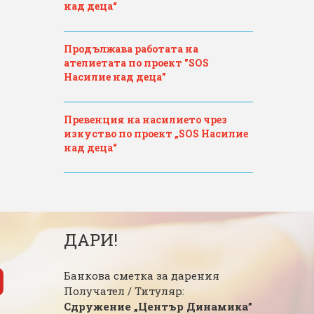
над деца“
Продължава работата на
ателиетата по проект "SOS
Насилие над деца"
Превенция на насилието чрез
изкуство по проект „SOS Насилие
над деца“
ДАРИ!
Банкова сметка за дарения
Получател / Титуляр:
Сдружение „Център Динамика”