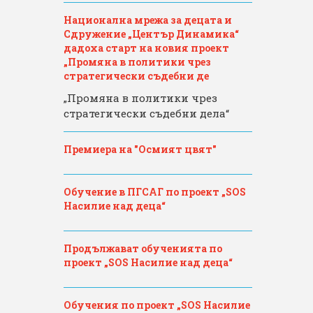
Национална мрежа за децата и
Сдружение „Център Динамика“
дадоха старт на новия проект
„Промяна в политики чрез
стратегически съдебни де
„Промяна в политики чрез
стратегически съдебни дела“
Премиера на "Осмият цвят"
Обучение в ПГСАГ по проект „SOS
Насилие над деца“
Продължават обученията по
проект „SOS Насилие над деца“
Обучения по проект „SOS Насилие