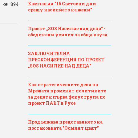
Кампания "16 Световни дни
/
894
срещу насилието на жени"
Проект „SOS Насилие над деца“ -
обединени усилия за обща кауза
ЗАКЛЮЧИТЕЛНА
ПРЕСКОНФЕРЕНЦИЯ ПО ПРОЕКТ
„SOS НАСИЛИЕ НАД ДЕЦА"
Как стратегическите дела на
Мрежата променят политиките
за децата: първа фокус група по
проект ПАКТ в Русе
Продължава представянето на
постановката "Осмият цвят"