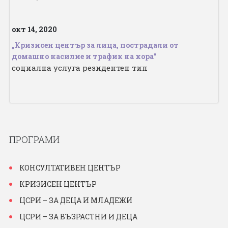
ПРОЕКТИ
окт 14, 2020
ОТЧЕТИ
„Кризисен център за лица, пострадали от
домашно насилие и трафик на хора”
социална услуга резидентен тип
БИБЛИОТЕКА
ON-LINE ПЛАТФОРМА
КОНТАКТИ
ПРОГРАМИ
КОНСУЛТАТИВЕН ЦЕНТЪР
КРИЗИСЕН ЦЕНТЪР
ЦСРИ – ЗА ДЕЦА И МЛАДЕЖИ
ЦСРИ – ЗА ВЪЗРАСТНИ И ДЕЦА