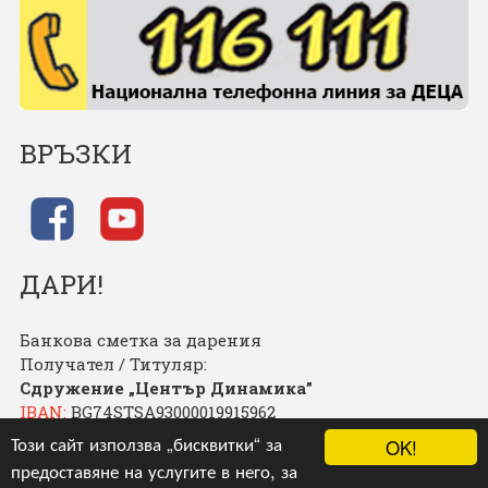
ВРЪЗКИ
ДАРИ!
Банкова сметка за дарения
Получател / Титуляр:
Сдружение „Център Динамика”
IBAN:
BG74STSA93000019915962
BIC:
STSABGSF
Този сайт използва „бисквитки“ за
OK!
Банка: Банка ДСК – клон Русе
предоставяне на услугите в него, за