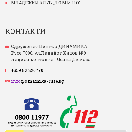
МЛАДЕЖКИ КЛУБ „Д.О.М.И.Н.О“
КОНТАКТИ
Сдружение Център ДИНАМИКА
Русе 7000, ул.Панайот Хитов №9
лице за контакти : Деана Димова
+359 82 826770
info
@dinamika-ruse.bg