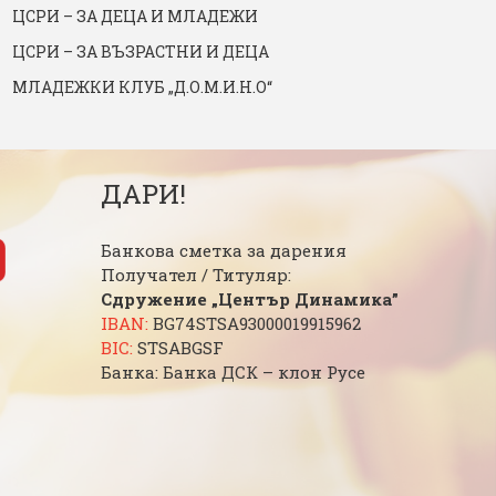
ЦСРИ – ЗА ДЕЦА И МЛАДЕЖИ
ЦСРИ – ЗА ВЪЗРАСТНИ И ДЕЦА
МЛАДЕЖКИ КЛУБ „Д.О.М.И.Н.О“
ДАРИ!
Банкова сметка за дарения
Получател / Титуляр:
Сдружение „Център Динамика”
IBAN:
BG74STSA93000019915962
BIC:
STSABGSF
Банка: Банка ДСК – клон Русе