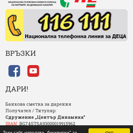
ВРЪЗКИ
ДАРИ!
Банкова сметка за дарения
Получател / Титуляр:
Сдружение „Център Динамика”
IBAN:
BG74STSA93000019915962
BIC:
STSABGSF
Този сайт използва „бисквитки“ за