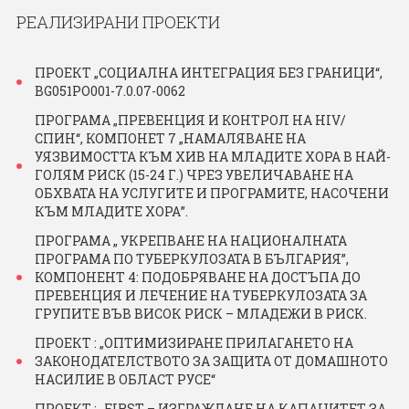
ПРОЕКТИ
РЕАЛИЗИРАНИ ПРОЕКТИ
ОТЧЕТИ
ПРОЕКТ „СОЦИАЛНА ИНТЕГРАЦИЯ БЕЗ ГРАНИЦИ“,
BG051PO001-7.0.07-0062
ПРОГРАМА „ПРЕВЕНЦИЯ И КОНТРОЛ НА HIV/
БИБЛИОТЕКА
СПИН“, КОМПОНЕТ 7 „НАМАЛЯВАНЕ НА
УЯЗВИМОСТТА КЪМ ХИВ НА МЛАДИТЕ ХОРА В НАЙ-
ГОЛЯМ РИСК (15-24 Г.) ЧРЕЗ УВЕЛИЧАВАНЕ НА
ON-LINE ПЛАТФОРМА
ОБХВАТА НА УСЛУГИТЕ И ПРОГРАМИТЕ, НАСОЧЕНИ
КЪМ МЛАДИТЕ ХОРА”.
ПРОГРАМА „ УКРЕПВАНЕ НА НАЦИОНАЛНАТА
КОНТАКТИ
ПРОГРАМА ПО ТУБЕРКУЛОЗАТА В БЪЛГАРИЯ”,
КОМПОНЕНТ 4: ПОДОБРЯВАНЕ НА ДОСТЪПА ДО
ПРЕВЕНЦИЯ И ЛЕЧЕНИЕ НА ТУБЕРКУЛОЗАТА ЗА
ГРУПИТЕ ВЪВ ВИСОК РИСК – МЛАДЕЖИ В РИСК.
ПРОЕКТ : „ОПТИМИЗИРАНЕ ПРИЛАГАНЕТО НА
ЗАКОНОДАТЕЛСТВОТО ЗА ЗАЩИТА ОТ ДОМАШНОТО
НАСИЛИЕ В ОБЛАСТ РУСЕ“
ПРОЕКТ : „FIRST – ИЗГРАЖДАНЕ НА КАПАЦИТЕТ ЗА