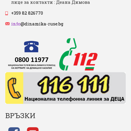
лице за контакти : Деана Димова
+359 82 826770
info
@dinamika-ruse.bg
ВРЪЗКИ