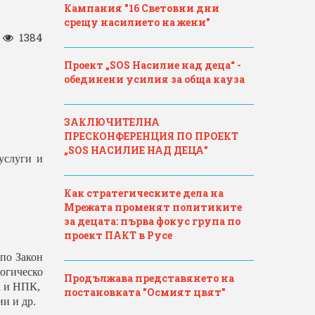
Кампания "16 Световни дни
срещу насилието на жени"
/
1384
Проект „SOS Насилие над деца“ -
обединени усилия за обща кауза
ЗАКЛЮЧИТЕЛНА
ПРЕСКОНФЕРЕНЦИЯ ПО ПРОЕКТ
„SOS НАСИЛИЕ НАД ДЕЦА"
услуги и
Как стратегическите дела на
Мрежата променят политиките
за децата: първа фокус група по
проект ПАКТ в Русе
по
Закон
огическо
Продължава представянето на
ПК и НПК,
постановката "Осмият цвят"
и и др.