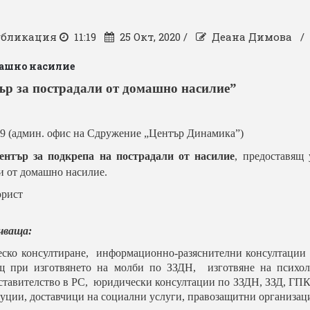
убликация
11:19
25 Окт, 2020 /
Деана Димова 
машно насилие
ър за пострадали от домашно насилие”
№ 9 (админ. офис на Сдружение „Център Динамика”)
ентър за подкрепа на пострадали от насилие
, предоставящ 
и от домашно насилие.
юрист
чваща:
еско
консултиране
,
информационно
-
разяснителни
консултации
щ
при
изготвянето
на молби по ЗЗДН, изготвяне на психол
дставителство в РС, юридически консултации по ЗЗДН, ЗЗД, Г
уции, доставчици на социални услуги, правозащитни организаци