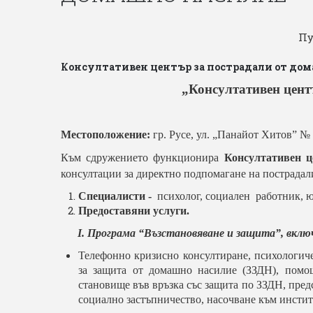
П
Консултативен център за пострадали от до
„
Консултативен цент
Местоположение:
гр. Русе, ул. „Панайот Хитов” 
Към сдружението функционира
Консултативен ц
консултации за директно подпомагане на пострадал
Специалисти -
психолог, социален работник, 
Предоставяни услуги.
І. Програма “Възстановяване и защита”, вклю
Телефонно
кризисно
консултиране
,
психологич
за
защита
от
домашно
насилие
(
ЗЗДН
),
помо
становище във връзка със защита по ЗЗДН, пре
социално застъпничество, насочване към инстит