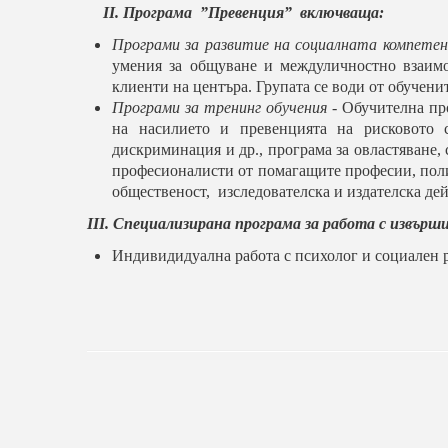
ІІ. Програма ”Превенция” включваща:
Програми за развитие на социалната компете
умения за общуване и междуличностно взаимо
клиенти на центъра. Групата се води от обучени
Програми за тренинг обучения
-
Обучителна пр
на насилието и превенцията на рисковото 
дискриминация и др., програма за овластяване,
професионалисти от помагащите професии, пол
общественост, изследователска и издателска дей
ІІІ. Специализирана програма за работа с извър
Индивидидуална работа с психолог и социален р