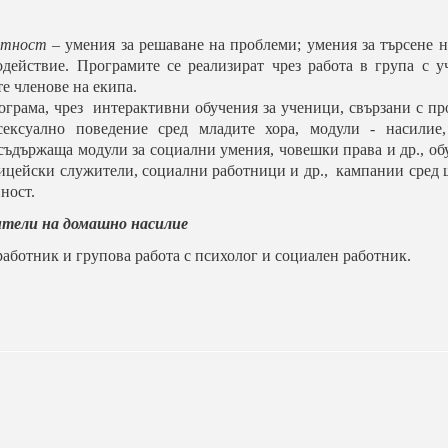
нтност
– умения за решаване на проблеми; умения за търсене н
действие. Програмите се реализират чрез работа в група с у
те членове на екипа.
ограма, чрез
интерактивни обучения за ученици, свързани с п
сексуално поведение сред младите хора,
модули - насилие,
 съдържаща модули за социални умения, човешки права и др., об
ицейски служители, социални работници и др., кампании сред 
ност.
шители на домашно насилие
аботник и групова работа с психолог и социален работник.