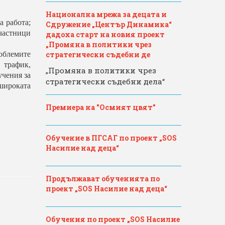
Национална мрежа за децата и
а работа;
Сдружение „Център Динамика“
частници
дадоха старт на новия проект
„Промяна в политики чрез
роблемите
стратегически съдебни де
 трафик,
„Промяна в политики чрез
учения за
стратегически съдебни дела“
широката
Премиера на "Осмият цвят"
Обучение в ПГСАГ по проект „SOS
Насилие над деца“
Продължават обученията по
проект „SOS Насилие над деца“
Обучения по проект „SOS Насилие