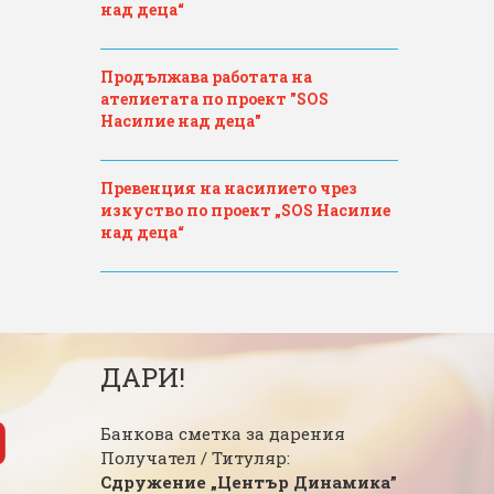
над деца“
Продължава работата на
ателиетата по проект "SOS
Насилие над деца"
Превенция на насилието чрез
изкуство по проект „SOS Насилие
над деца“
ДАРИ!
Банкова сметка за дарения
Получател / Титуляр:
Сдружение „Център Динамика”