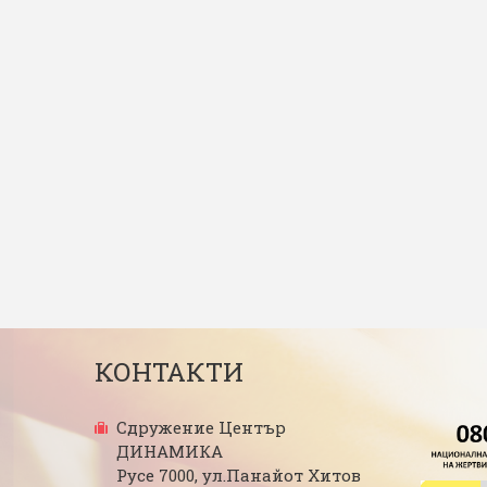
КОНТАКТИ
Сдружение Център
ДИНАМИКА
Русе 7000, ул.Панайот Хитов